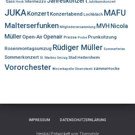
Jahreskonzert
´Gass
Intermezzo
Hock
Jubiläumskonzert
JUKA
MAFU
Konzert
Konzertabend
Lochbläch
Malterserfunken
MVH
Nicola
Mitgliederversammlung
Müller
Openair
Open-Air
Prunksitzung
Presse
Probe
Rüdiger Müller
Rosenmontagsumzug
Sommerferien
Sommerkonzert
Stad Heitersheim
St. Martins Umzug
Vororchester
zämmeHocke
Winzerkapelle Oberrotweil
IMPRESSUM
DATENSCHUTZERKLÄRUNG
Hestia | Entwickelt von
ThemeIsle