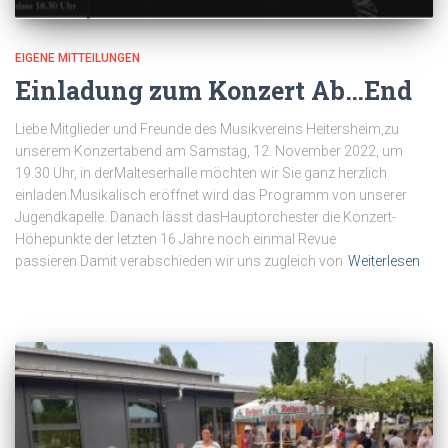
EIGENE MITTEILUNGEN
Einladung zum Konzert Ab…End
Liebe Mitglieder und Freunde des Musikvereins Heitersheim,zu
unserem Konzertabend am Samstag, 12. November 2022, um
19.30 Uhr, in derMalteserhalle möchten wir Sie ganz herzlich
einladen.Musikalisch eröffnet wird das Programm von unserer
Jugendkapelle. Danach lässt dasHauptorchester die Konzert-
Höhepunkte der letzten 16 Jahre noch einmal Revue
passieren.Damit verabschieden wir uns zugleich von
Weiterlesen