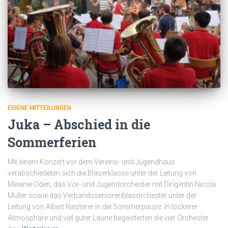
EIGENE MITTEILUNGEN
Juka – Abschied in die
Sommerferien
Mit einem Konzert vor dem Vereins- und Jugendhaus
verabschiedeten sich die Bläserklasse unter der Leitung von
Melanie Oden, das Vor- und Jugendorchester mit Dirigentin Nicola
Müller sowie das Verbandsseniorenblasorchester unter der
Leitung von Albert Riesterer in die Sommerpause. In lockerer
Atmosphäre und viel guter Laune begeisterten die vier Orchester