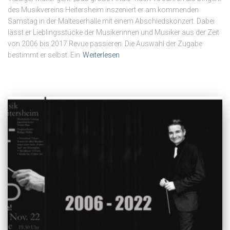
des Musikvereins Heitersheim inszeniert er am kommenden
Samstag in der Malteserhalle mit einem Abschiedskonzert. Dabei
lässt er Lieblingsstücke der Musikerinnen und Musiker aus der Zeit
von 2006 bis 2017 Revue passieren. Die Auswahl der Zugabe
bestimmt er selbst. Ein
Weiterlesen