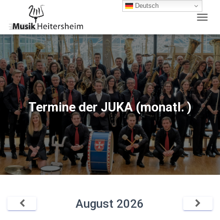
Deutsch
N
A
V
I
G
A
T
I
O
Termine der JUKA (monatl. )
N
U
M
S
C
H
A
L
T
E
August
2026
N