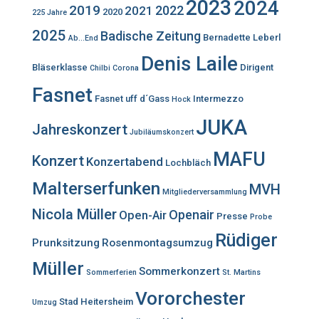
2023
2024
2019
2022
2021
2020
225 Jahre
2025
Badische Zeitung
Bernadette Leberl
Ab...End
Denis Laile
Bläserklasse
Dirigent
Chilbi
Corona
Fasnet
Fasnet uff d´Gass
Intermezzo
Hock
JUKA
Jahreskonzert
Jubiläumskonzert
MAFU
Konzert
Konzertabend
Lochbläch
Malterserfunken
MVH
Mitgliederversammlung
Nicola Müller
Openair
Open-Air
Presse
Probe
Rüdiger
Prunksitzung
Rosenmontagsumzug
Müller
Sommerkonzert
Sommerferien
St. Martins
Vororchester
Stad Heitersheim
Umzug