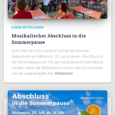
EIGENE MITTEILUNGEN
Musikalischer Abschluss in die
Sommerpause
Zum Start der Sommerferien lud der Musikverein
Heitersheim am Mittwoch, 29. Juli zu einem Abschluss in
die Sommerpause ein. Für die musikalische Unterhaltung
sorgten neben der Bläserklasse 4 auch das Vororchester
und die Jugendkapelle des
Weiterlesen