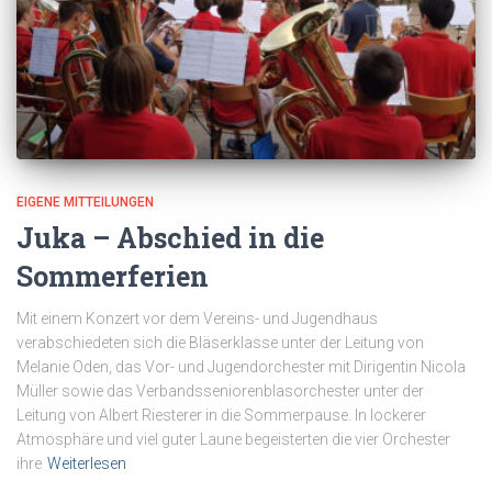
EIGENE MITTEILUNGEN
Juka – Abschied in die
Sommerferien
Mit einem Konzert vor dem Vereins- und Jugendhaus
verabschiedeten sich die Bläserklasse unter der Leitung von
Melanie Oden, das Vor- und Jugendorchester mit Dirigentin Nicola
Müller sowie das Verbandsseniorenblasorchester unter der
Leitung von Albert Riesterer in die Sommerpause. In lockerer
Atmosphäre und viel guter Laune begeisterten die vier Orchester
ihre
Weiterlesen