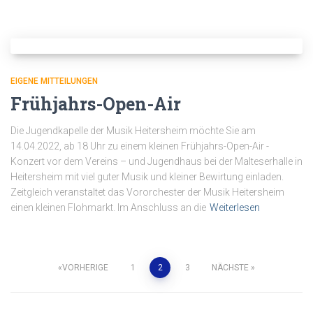
EIGENE MITTEILUNGEN
Frühjahrs-Open-Air
Die Jugendkapelle der Musik Heitersheim möchte Sie am
14.04.2022, ab 18 Uhr zu einem kleinen Frühjahrs-Open-Air -
Konzert vor dem Vereins – und Jugendhaus bei der Malteserhalle in
Heitersheim mit viel guter Musik und kleiner Bewirtung einladen.
Zeitgleich veranstaltet das Vororchester der Musik Heitersheim
einen kleinen Flohmarkt. Im Anschluss an die
Weiterlesen
Seitennummerierung
VORHERIGE
1
2
3
NÄCHSTE
der