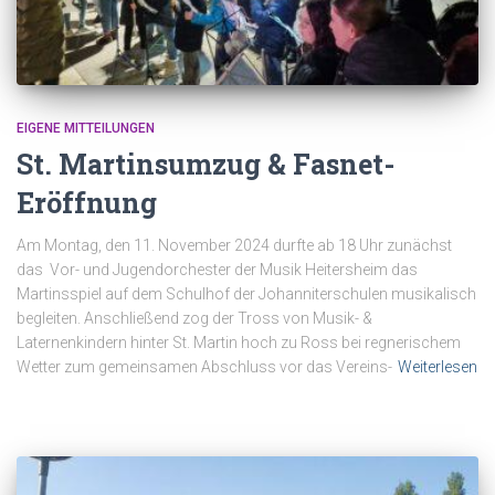
EIGENE MITTEILUNGEN
St. Martinsumzug & Fasnet-
Eröffnung
Am Montag, den 11. November 2024 durfte ab 18 Uhr zunächst
das Vor- und Jugendorchester der Musik Heitersheim das
Martinsspiel auf dem Schulhof der Johanniterschulen musikalisch
begleiten. Anschließend zog der Tross von Musik- &
Laternenkindern hinter St. Martin hoch zu Ross bei regnerischem
Wetter zum gemeinsamen Abschluss vor das Vereins-
Weiterlesen