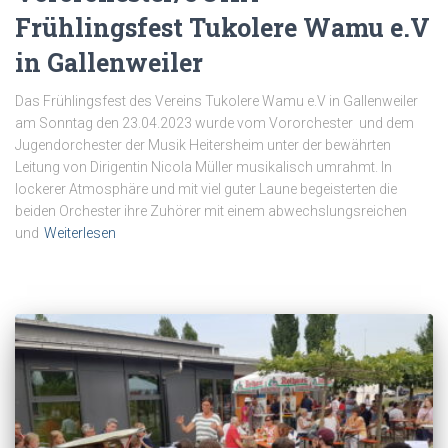
Frühlingsfest Tukolere Wamu e.V
in Gallenweiler
Das Frühlingsfest des Vereins Tukolere Wamu e.V in Gallenweiler
am Sonntag den 23.04.2023 wurde vom Vororchester und dem
Jugendorchester der Musik Heitersheim unter der bewährten
Leitung von Dirigentin Nicola Müller musikalisch umrahmt. In
lockerer Atmosphäre und mit viel guter Laune begeisterten die
beiden Orchester ihre Zuhörer mit einem abwechslungsreichen
und
Weiterlesen