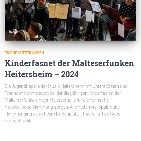
EIGENE MITTEILUNGEN
Kinderfasnet der Malteserfunken
Heitersheim – 2024
Die Jugendkapelle der Musik Heitersheim mit Unterstützern und
Freunden konnte auch bei der diesjährigen Kinderfasnet der
Malterserfunken in der Malteserhalle für die närrische,
musikalische Stimmung sorgen. Alle hatten viel Spaß dabei.
Hinterher ging es auf dem Lindenplatz – Fasnet uff de Gass
närrisch weiter.