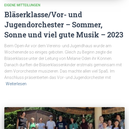
EIGENE MITTEILUNGEN
Bläserklasse/Vor- und
Jugendorchester – Sommer,
Sonne und viel gute Musik – 2023
Beim Open-Air vor dem Vereins- und Jugendhaus wurde am
Wochenende so einiges geboten. Gleich zu Beginn zeigte die
Bläserklasse unter der Leitung von Melanie Oden ihr Können.
Danach durften die Bläserklassenkinder erstmals gemeinsam mit
dem Vororchester musizieren. Das machte allen viel Spaß. Im
Anschluss präsentierten das Vor- und Jugendorchester mit
Weiterlesen