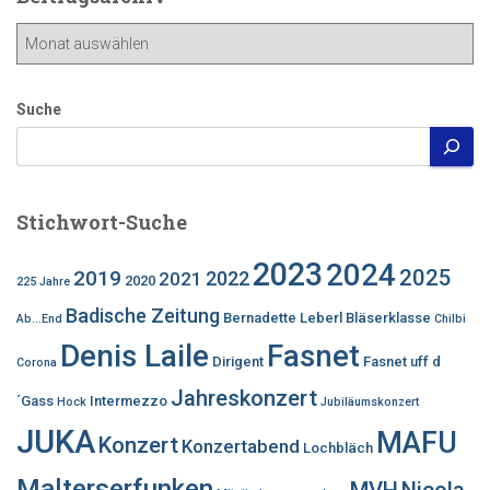
Beitragsarchiv
Suche
Stichwort-Suche
2023
2024
2025
2019
2022
2021
2020
225 Jahre
Badische Zeitung
Bernadette Leberl
Bläserklasse
Ab...End
Chilbi
Denis Laile
Fasnet
Dirigent
Fasnet uff d
Corona
Jahreskonzert
´Gass
Intermezzo
Hock
Jubiläumskonzert
JUKA
MAFU
Konzert
Konzertabend
Lochbläch
Malterserfunken
MVH
Nicola