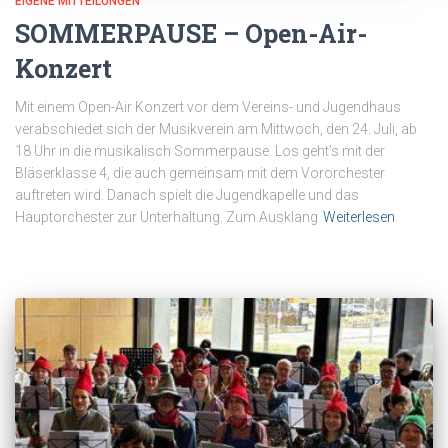
EIGENE MITTEILUNGEN
SOMMERPAUSE – Open-Air-
Konzert
Mit einem Open-Air Konzert vor dem Vereins- und Jugendhaus
verabschiedet sich der Musikverein am Mittwoch, den 24. Juli, ab
18 Uhr in die musikalisch Sommerpause. Los geht’s mit der
Bläserklasse 4, die auch gemeinsam mit dem Vororchester
auftreten wird. Danach spielt die Jugendkapelle und das
Hauptorchester zur Unterhaltung. Zum Ausklang
Weiterlesen