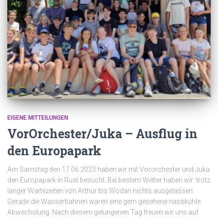
EIGENE MITTEILUNGEN
VorOrchester/Juka – Ausflug in
den Europapark
Am Samstag den 17.06.2023 haben wir mit Vororchester und Juka
den Europapark in Rust besucht. Bei bestem Wetter haben wir trotz
langer Wartezeiten von Arthur bis Wodan nichts ausgelassen.
Gerade die Wasserbahnen waren eine gern gesehene nasskühle
Abwechslung. Nach diesem gelungenen Tag freuen wir uns auf