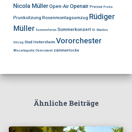
Nicola Müller
Openair
Open-Air
Presse
Probe
Rüdiger
Prunksitzung
Rosenmontagsumzug
Müller
Sommerkonzert
Sommerferien
St. Martins
Vororchester
Stad Heitersheim
Umzug
zämmeHocke
Winzerkapelle Oberrotweil
Ähnliche Beiträge