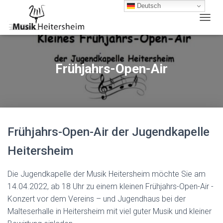
Deutsch
N
A
V
I
G
Frühjahrs-Open-Air
A
T
I
O
N
U
Frühjahrs-Open-Air der Jugendkapelle
M
S
Heitersheim
C
H
A
Die Jugendkapelle der Musik Heitersheim möchte Sie am
L
14.04.2022, ab 18 Uhr zu einem kleinen Frühjahrs-Open-Air -
T
E
Konzert vor dem Vereins – und Jugendhaus bei der
N
Malteserhalle in Heitersheim mit viel guter Musik und kleiner