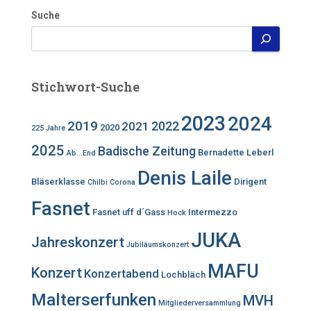
Suche
Stichwort-Suche
2023
2024
2019
2022
2021
2020
225 Jahre
2025
Badische Zeitung
Bernadette Leberl
Ab...End
Denis Laile
Bläserklasse
Dirigent
Chilbi
Corona
Fasnet
Fasnet uff d´Gass
Intermezzo
Hock
JUKA
Jahreskonzert
Jubiläumskonzert
MAFU
Konzert
Konzertabend
Lochbläch
Malterserfunken
MVH
Mitgliederversammlung