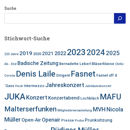
Suche
Stichwort-Suche
2023
2024
2025
2019
2022
2021
2020
225 Jahre
Badische Zeitung
Bernadette Leberl
Bläserklasse
Ab...End
Chilbi
Denis Laile
Fasnet
Dirigent
Fasnet uff d
Corona
Jahreskonzert
´Gass
Intermezzo
Hock
Jubiläumskonzert
JUKA
MAFU
Konzert
Konzertabend
Lochbläch
Malterserfunken
MVH
Nicola
Mitgliederversammlung
Müller
Openair
Open-Air
Prunksitzung
Presse
Probe