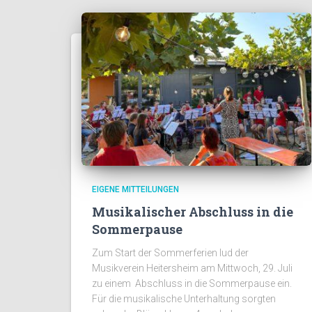
EIGENE MITTEILUNGEN
Musikalischer Abschluss in die
Sommerpause
Zum Start der Sommerferien lud der
Musikverein Heitersheim am Mittwoch, 29. Juli
zu einem Abschluss in die Sommerpause ein.
Für die musikalische Unterhaltung sorgten