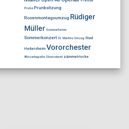
Presse
Prunksitzung
Probe
Rüdiger
Rosenmontagsumzug
Müller
Sommerferien
Sommerkonzert
Stad
St. Martins Umzug
Vororchester
Heitersheim
zämmeHocke
Winzerkapelle Oberrotweil