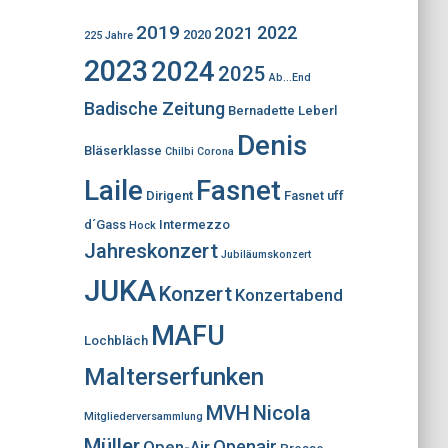
2019
2022
2021
2020
225 Jahre
2023
2024
2025
Ab...End
Badische Zeitung
Bernadette Leberl
Denis
Bläserklasse
Chilbi
Corona
Laile
Fasnet
Dirigent
Fasnet uff
d´Gass
Intermezzo
Hock
Jahreskonzert
Jubiläumskonzert
JUKA
Konzert
Konzertabend
MAFU
Lochbläch
Malterserfunken
MVH
Nicola
Mitgliederversammlung
Müller
Openair
Open-Air