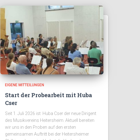
EIGENE MITTEILUNGEN
Start der Probearbeit mit Huba
Cser
Seit 1. Juli 2026 ist Huba Cser der neue Dirigent
des Musikvereins Heitersheim. Aktuell bereiten
wir uns in den Proben auf den ersten
gemeinsamen Auftritt bei der Heitersheimer