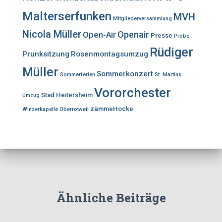
Malterserfunken
MVH
Mitgliederversammlung
Nicola Müller
Openair
Open-Air
Presse
Probe
Rüdiger
Prunksitzung
Rosenmontagsumzug
Müller
Sommerkonzert
Sommerferien
St. Martins
Vororchester
Stad Heitersheim
Umzug
zämmeHocke
Winzerkapelle Oberrotweil
Ähnliche Beiträge