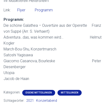
Ihr Musikverein Heitersheim
Link:
Flyer
Programm
Programm:
Die schöne Galathea – Ouvertüre aus der Operette
Franz
von Suppé (Arr. S. Verhaert)
Adventura…das, was kommen wird…
Helmut
Kogler
March-Bou-Shu, Konzertmarsch
Satoshi Yagisawa
Giacomo Casanova, Bourleske
Peter
Diesenberger
Utopia
Jacob de Haan
Kategorien:
EIGENE MITTEILUNGEN
MITTEILUNGEN
Schlagwörter:
2021
Konzertabend