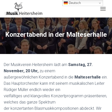
Deutsch
N
A
V
I
G
Konzertabend in der Malteserhalle
A
T
I
O
N
U
Der Musikverein Heitersheim lädt am
Samstag, 27.
M
S
November, 20 Uhr,
zu einem
C
außergewöhnlichen Konzertabend
in die
Malteserhalle
ein.
H
Das Hauptorchester kann mit seinem musikalischen Leiter
A
L
Rüdiger Müller endlich wieder ein
T
vielfältiges und klangvolles Konzertprogramm präsentieren,
E
welches das ganze Spektrum
N
der konzertanten Blasmusikkompositionen abdeckt. Wir