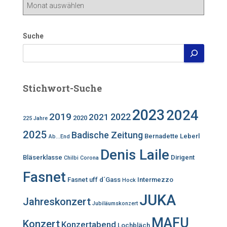
Beitragsarchiv
Suche
Stichwort-Suche
2023
2024
2019
2022
2021
2020
225 Jahre
2025
Badische Zeitung
Bernadette Leberl
Ab...End
Denis Laile
Bläserklasse
Dirigent
Chilbi
Corona
Fasnet
Fasnet uff d´Gass
Intermezzo
Hock
JUKA
Jahreskonzert
Jubiläumskonzert
MAFU
Konzert
Konzertabend
Lochbläch