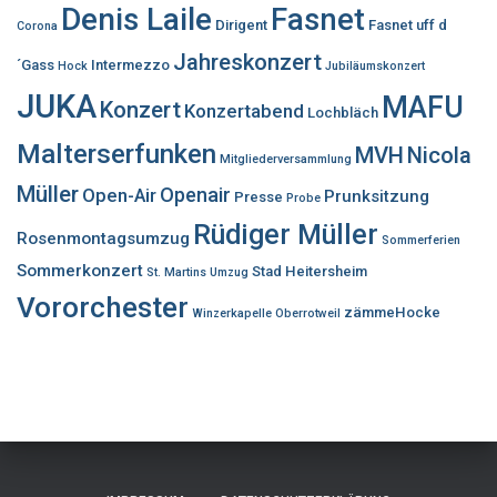
Denis Laile
Fasnet
Dirigent
Fasnet uff d
Corona
Jahreskonzert
´Gass
Intermezzo
Hock
Jubiläumskonzert
JUKA
MAFU
Konzert
Konzertabend
Lochbläch
Malterserfunken
MVH
Nicola
Mitgliederversammlung
Müller
Openair
Open-Air
Prunksitzung
Presse
Probe
Rüdiger Müller
Rosenmontagsumzug
Sommerferien
Sommerkonzert
Stad Heitersheim
St. Martins Umzug
Vororchester
zämmeHocke
Winzerkapelle Oberrotweil