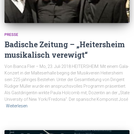
PRESSE
Badische Zeitung – „Heitersheim
musikalisch verewigt“
Von Bianca Flier – Mo, 23. Juli 2018 HEITERSHEIM. Mit einem Gala-
Konzert in der Malteserhalle beging der Musikverein Heitersheim
sein 225-jähriges Bestehen. Unter der Gesamtleitung von Dirigent
Rüdiger Müller wurde ein anspruchsvolles Programm präsentiert.
Als Gastdirigentin wirkte Paula Holcomb mit, Dozentin an der „State
University of New York/Fredonia“. Der spanische Komponist José
Weiterlesen