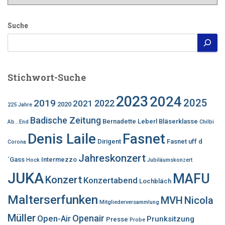
Suche
Stichwort-Suche
2023
2024
2025
2019
2022
2021
2020
225 Jahre
Badische Zeitung
Bernadette Leberl
Bläserklasse
Ab...End
Chilbi
Denis Laile
Fasnet
Dirigent
Fasnet uff d
Corona
Jahreskonzert
´Gass
Intermezzo
Hock
Jubiläumskonzert
JUKA
MAFU
Konzert
Konzertabend
Lochbläch
Malterserfunken
MVH
Nicola
Mitgliederversammlung
Müller
Openair
Open-Air
Prunksitzung
Presse
Probe