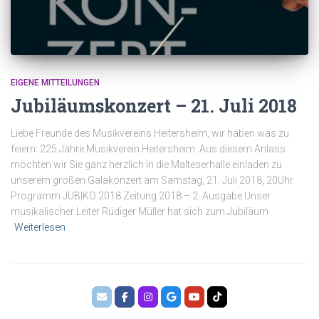
EIGENE MITTEILUNGEN
Jubiläumskonzert – 21. Juli 2018
Liebe Freunde des Musikvereins Heitersheim, wir haben was zu
feiern: 225 Jahre Musikverein Heitersheim. Aus diesem Anlass
möchten wir Sie ganz herzlich in die Malteserhalle einladen zu
unserem großen Galakonzert am Samstag, 21. Juli 2018, 20Uhr.
Programm JUBIKO 2018 Zeitung 2018 – 2. Ausgabe Unser
musikalischer Leiter Rüdiger Müller hat sich zum Jubiläum
Weiterlesen