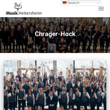
Deutsch
NAVIG
UMSC
Chrager-Hock