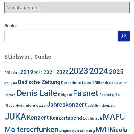
Beitragsarchiv
Suche
Stichwort-Suche
2023
2024
2025
2019
2022
2021
2020
225 Jahre
Badische Zeitung
Bernadette Leberl
Bläserklasse
Ab...End
Chilbi
Denis Laile
Fasnet
Dirigent
Fasnet uff d
Corona
Jahreskonzert
´Gass
Intermezzo
Hock
Jubiläumskonzert
JUKA
MAFU
Konzert
Konzertabend
Lochbläch
Malterserfunken
MVH
Nicola
Mitgliederversammlung