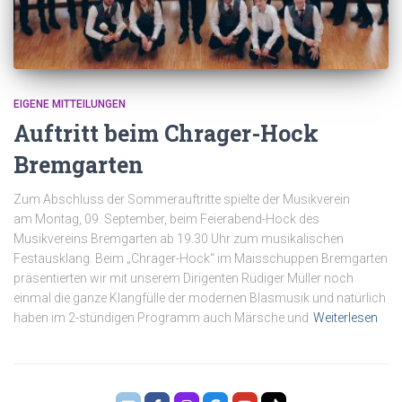
EIGENE MITTEILUNGEN
Auftritt beim Chrager-Hock
Bremgarten
Zum Abschluss der Sommerauftritte spielte der Musikverein
am Montag, 09. September, beim Feierabend-Hock des
Musikvereins Bremgarten ab 19.30 Uhr zum musikalischen
Festausklang. Beim „Chrager-Hock“ im Maisschuppen Bremgarten
präsentierten wir mit unserem Dirigenten Rüdiger Müller noch
einmal die ganze Klangfülle der modernen Blasmusik und natürlich
haben im 2-stündigen Programm auch Märsche und
Weiterlesen