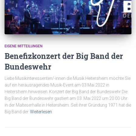
EIGENE MITTEILUNGEN
Benefizkonzert der Big Band der
Bundeswehr
Liebe Musikinteressenten/-innen die Musik Heitersheim möchte Sie
auf ein herausragendes Musik-Event am 03.Mai 2022 in
Heitersheim hinweisen. Konzert der Big Band der Bundeswehr Die
Big Band der Bundeswehr gastiert am 03. Mai 2022 um 20:00 Uhr
in der Malteserhalle in Heitersheim. Seit ihrer Gründung 1971 hat die
Big Band der
Weiterlesen