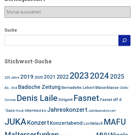
Beitragsarchiv
Suche
Stichwort-Suche
2023
2024
2025
2019
2022
2021
2020
225 Jahre
Badische Zeitung
Bernadette Leberl
Bläserklasse
Ab...End
Chilbi
Denis Laile
Fasnet
Dirigent
Fasnet uff d
Corona
Jahreskonzert
´Gass
Intermezzo
Hock
Jubiläumskonzert
JUKA
MAFU
Konzert
Konzertabend
Lochbläch
Malterserfunken