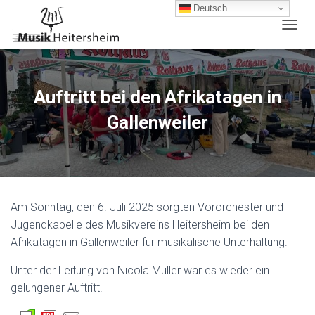
Deutsch
N
A
V
I
G
Auftritt bei den Afrikatagen in
A
T
Gallenweiler
I
O
N
U
M
S
Am Sonntag, den 6. Juli 2025 sorgten Vororchester und
C
H
Jugendkapelle des Musikvereins Heitersheim bei den
A
Afrikatagen in Gallenweiler für musikalische Unterhaltung.
L
T
Unter der Leitung von Nicola Müller war es wieder ein
E
gelungener Auftritt!
N