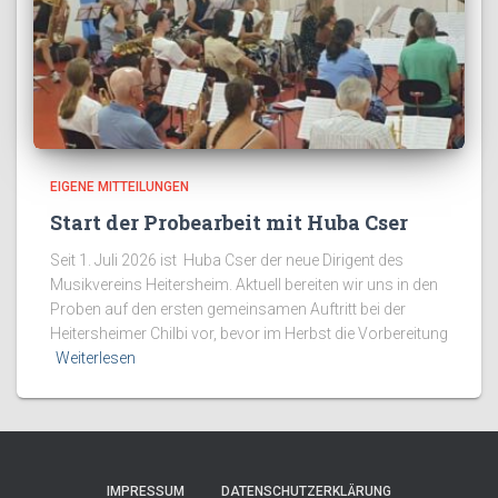
EIGENE MITTEILUNGEN
Start der Probearbeit mit Huba Cser
Seit 1. Juli 2026 ist Huba Cser der neue Dirigent des
Musikvereins Heitersheim. Aktuell bereiten wir uns in den
Proben auf den ersten gemeinsamen Auftritt bei der
Heitersheimer Chilbi vor, bevor im Herbst die Vorbereitung
Weiterlesen
IMPRESSUM
DATENSCHUTZERKLÄRUNG