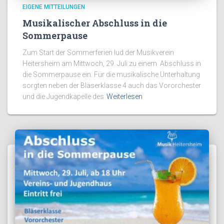
EIGENE MITTEILUNGEN
Musikalischer Abschluss in die
Sommerpause
Zum Start der Sommerferien lud der Musikverein
Heitersheim am Mittwoch, 29. Juli zu einem Abschluss in
die Sommerpause ein. Für die musikalische Unterhaltung
sorgten neben der Bläserklasse 4 auch das Vororchester
und die Jugendkapelle des
Weiterlesen