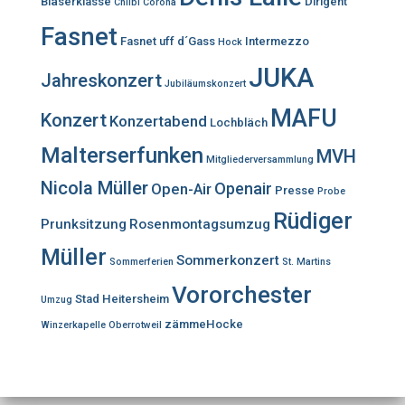
Bläserklasse
Dirigent
Chilbi
Corona
Fasnet
Fasnet uff d´Gass
Intermezzo
Hock
JUKA
Jahreskonzert
Jubiläumskonzert
MAFU
Konzert
Konzertabend
Lochbläch
Malterserfunken
MVH
Mitgliederversammlung
Nicola Müller
Openair
Open-Air
Presse
Probe
Rüdiger
Prunksitzung
Rosenmontagsumzug
Müller
Sommerkonzert
Sommerferien
St. Martins
Vororchester
Stad Heitersheim
Umzug
zämmeHocke
Winzerkapelle Oberrotweil