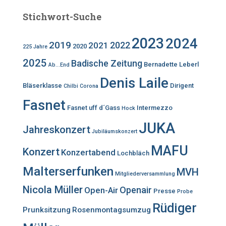
Stichwort-Suche
2023
2024
2019
2022
2021
2020
225 Jahre
2025
Badische Zeitung
Bernadette Leberl
Ab...End
Denis Laile
Bläserklasse
Dirigent
Chilbi
Corona
Fasnet
Fasnet uff d´Gass
Intermezzo
Hock
JUKA
Jahreskonzert
Jubiläumskonzert
MAFU
Konzert
Konzertabend
Lochbläch
Malterserfunken
MVH
Mitgliederversammlung
Nicola Müller
Openair
Open-Air
Presse
Probe
Rüdiger
Prunksitzung
Rosenmontagsumzug