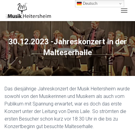
Deutsch
N
A
V
I
G
30.12.2023 -Jahreskonzert in der
A
T
Malteserhalle
I
O
N
U
M
S
Das diesjährige Jahreskonzert der Musik Heitersheim wurde
C
H
sowohl von den Musikerinnen und Musikern als auch vom
A
Publikum mit Spannung erwartet, war es doch das erste
L
Konzert unter der Leitung von Denis Laile. So strömten die
T
E
ersten Besucher schon kurz vor 18.30 Uhr in die bis zu
N
Konzertbeginn gut besuchte Malteserhalle.