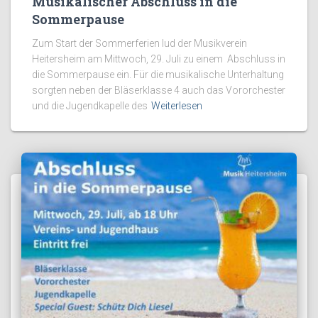
Musikalischer Abschluss in die
Sommerpause
Zum Start der Sommerferien lud der Musikverein
Heitersheim am Mittwoch, 29. Juli zu einem Abschluss in
die Sommerpause ein. Für die musikalische Unterhaltung
sorgten neben der Bläserklasse 4 auch das Vororchester
und die Jugendkapelle des
Weiterlesen