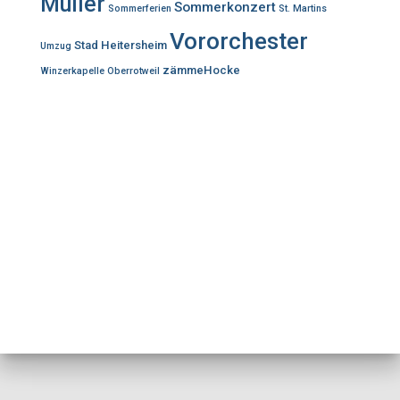
Müller
Sommerkonzert
Sommerferien
St. Martins
Vororchester
Stad Heitersheim
Umzug
zämmeHocke
Winzerkapelle Oberrotweil