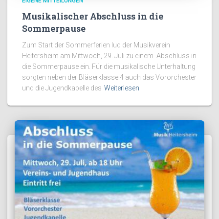
EIGENE MITTEILUNGEN
Musikalischer Abschluss in die
Sommerpause
Zum Start der Sommerferien lud der Musikverein
Heitersheim am Mittwoch, 29. Juli zu einem Abschluss in
die Sommerpause ein. Für die musikalische Unterhaltung
sorgten neben der Bläserklasse 4 auch das Vororchester
und die Jugendkapelle des
Weiterlesen