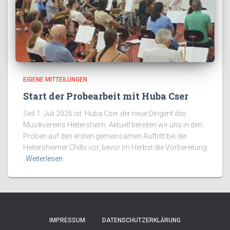
EIGENE MITTEILUNGEN
Start der Probearbeit mit Huba Cser
Seit 1. Juli 2026 ist Huba Cser der neue Dirigent des
Musikvereins Heitersheim. Aktuell bereiten wir uns in den
Proben auf den ersten gemeinsamen Auftritt bei der
Heitersheimer Chilbi vor, bevor im Herbst die Vorbereitung
Weiterlesen
IMPRESSUM
DATENSCHUTZERKLÄRUNG