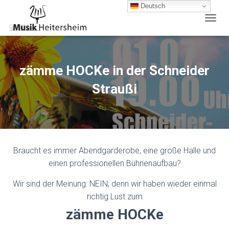
Deutsch
N
A
V
I
G
zämme HOCKe in der Schneider
A
T
Straußi
I
O
N
U
M
S
Braucht es immer Abendgarderobe, eine große Halle und
C
H
einen professionellen Bühnenaufbau?
A
L
Wir sind der Meinung: NEIN; denn wir haben wieder einmal
T
richtig Lust zum
E
zämme HOCKe
N