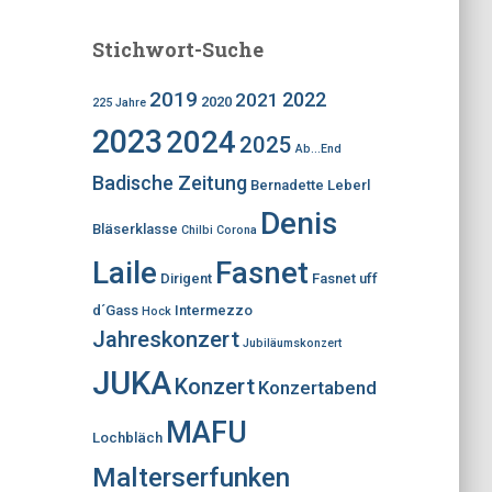
Stichwort-Suche
2019
2022
2021
2020
225 Jahre
2023
2024
2025
Ab...End
Badische Zeitung
Bernadette Leberl
Denis
Bläserklasse
Chilbi
Corona
Laile
Fasnet
Dirigent
Fasnet uff
d´Gass
Intermezzo
Hock
Jahreskonzert
Jubiläumskonzert
JUKA
Konzert
Konzertabend
MAFU
Lochbläch
Malterserfunken