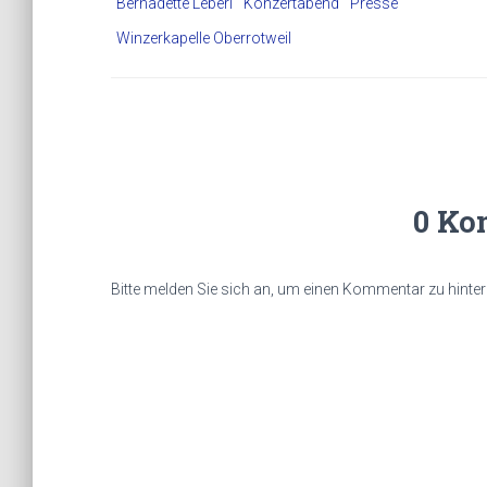
Bernadette Leberl
Konzertabend
Presse
Winzerkapelle Oberrotweil
0 Ko
Bitte melden Sie sich an, um einen Kommentar zu hinter