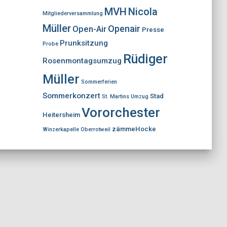
MVH
Nicola
Mitgliederversammlung
Müller
Openair
Open-Air
Presse
Prunksitzung
Probe
Rüdiger
Rosenmontagsumzug
Müller
Sommerferien
Sommerkonzert
Stad
St. Martins Umzug
Vororchester
Heitersheim
zämmeHocke
Winzerkapelle Oberrotweil