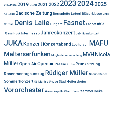
2023
2024
2025
2019
2022
2021
2020
225 Jahre
Badische Zeitung
Bernadette Leberl
Bläserklasse
Ab...End
Chilbi
Denis Laile
Fasnet
Dirigent
Fasnet uff d
Corona
Jahreskonzert
´Gass
Intermezzo
Hock
Jubiläumskonzert
JUKA
MAFU
Konzert
Konzertabend
Lochbläch
Malterserfunken
MVH
Nicola
Mitgliederversammlung
Müller
Openair
Open-Air
Prunksitzung
Presse
Probe
Rüdiger Müller
Rosenmontagsumzug
Sommerferien
Sommerkonzert
Stad Heitersheim
St. Martins Umzug
Vororchester
zämmeHocke
Winzerkapelle Oberrotweil