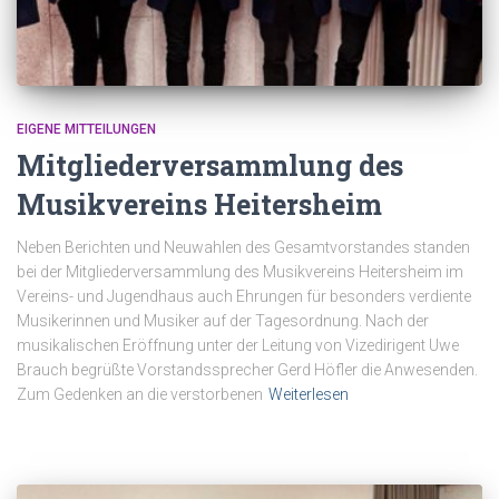
EIGENE MITTEILUNGEN
Mitgliederversammlung des
Musikvereins Heitersheim
Neben Berichten und Neuwahlen des Gesamtvorstandes standen
bei der Mitgliederversammlung des Musikvereins Heitersheim im
Vereins- und Jugendhaus auch Ehrungen für besonders verdiente
Musikerinnen und Musiker auf der Tagesordnung. Nach der
musikalischen Eröffnung unter der Leitung von Vizedirigent Uwe
Brauch begrüßte Vorstandssprecher Gerd Höfler die Anwesenden.
Zum Gedenken an die verstorbenen
Weiterlesen