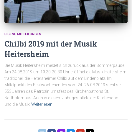
EIGENE MITTEILUNGEN
Chilbi 2019 mit der Musik
Heitersheim
Die Musik Heitersheim meldet sich zurück aus der Sommerpause.
Am 24.08.2019 um 19.30-20.30 Uhr eröffnet die Musik Heitersheim
traditionell die Heitersheimer Chilbi auf dem Lindenplatz. Im
Mittelpunkt des Festwochenendes vom 24.-26-08.2019 steht seit
553 Jahren das Patroziniumsfest des Kirchenpatrons St.
Bartholomäus. Auch in diesem Jahr gestaltete der Kirchenchor
und die Musik
Weiterlesen