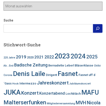
Beitragsarchiv
Suche
Stichwort-Suche
2023
2024
2025
2019
2022
2021
2020
225 Jahre
Badische Zeitung
Bernadette Leberl
Bläserklasse
Ab...End
Chilbi
Denis Laile
Fasnet
Dirigent
Fasnet uff d
Corona
Jahreskonzert
´Gass
Intermezzo
Hock
Jubiläumskonzert
JUKA
MAFU
Konzert
Konzertabend
Lochbläch
Malterserfunken
MVH
Nicola
Mitgliederversammlung