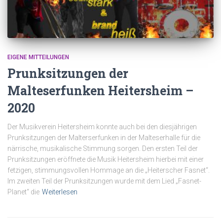
EIGENE MITTEILUNGEN
Prunksitzungen der
Malteserfunken Heitersheim –
2020
Der Musikverein Heitersheim konnte auch bei den diesjährigen
Prunksitzungen der Malterserfunken in der Malteserhalle für die
närrische, musikalische Stimmung sorgen. Den ersten Teil der
Prunksitzungen eröffnete die Musik Heitersheim hierbei mit einer
fetzigen, stimmungsvollen Hommage an die „Heiterscher Fasnet“.
Im zweiten Teil der Prunksitzungen wurde mit dem Lied „Fasnet-
Planet“ die
Weiterlesen