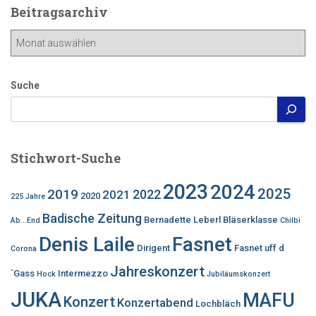
Beitragsarchiv
Beitragsarchiv
Suche
Stichwort-Suche
2023
2024
2025
2019
2022
2021
2020
225 Jahre
Badische Zeitung
Bernadette Leberl
Bläserklasse
Ab...End
Chilbi
Denis Laile
Fasnet
Dirigent
Fasnet uff d
Corona
Jahreskonzert
´Gass
Intermezzo
Hock
Jubiläumskonzert
JUKA
MAFU
Konzert
Konzertabend
Lochbläch