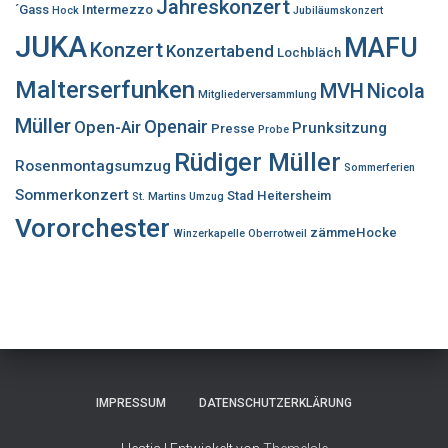
Jahreskonzert
´Gass
Intermezzo
Hock
Jubiläumskonzert
JUKA
MAFU
Konzert
Konzertabend
Lochbläch
Malterserfunken
MVH
Nicola
Mitgliederversammlung
Müller
Openair
Open-Air
Prunksitzung
Presse
Probe
Rüdiger Müller
Rosenmontagsumzug
Sommerferien
Sommerkonzert
Stad Heitersheim
St. Martins Umzug
Vororchester
zämmeHocke
Winzerkapelle Oberrotweil
IMPRESSUM
DATENSCHUTZERKLÄRUNG