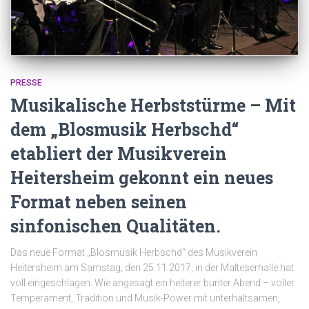
PRESSE
Musikalische Herbststürme – Mit
dem „Blosmusik Herbschd“
etabliert der Musikverein
Heitersheim gekonnt ein neues
Format neben seinen
sinfonischen Qualitäten.
Das neue Format „Blosmusik Herbschd“ des Musikverein
Heitersheim am Samstag, den 25.11.2017, in der Malteserhalle hat
voll eingeschlagen. Wie angesagt ein heiterer bunter Abend – voller
Temperament, Tradition und Musik-Power mit unterhaltsamen,