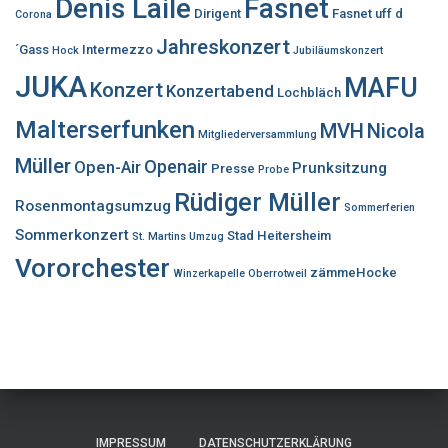
Denis Laile
Fasnet
Dirigent
Fasnet uff d
Corona
Jahreskonzert
´Gass
Intermezzo
Hock
Jubiläumskonzert
JUKA
MAFU
Konzert
Konzertabend
Lochbläch
Malterserfunken
MVH
Nicola
Mitgliederversammlung
Müller
Openair
Open-Air
Prunksitzung
Presse
Probe
Rüdiger Müller
Rosenmontagsumzug
Sommerferien
Sommerkonzert
Stad Heitersheim
St. Martins Umzug
Vororchester
zämmeHocke
Winzerkapelle Oberrotweil
IMPRESSUM
DATENSCHUTZERKLÄRUNG