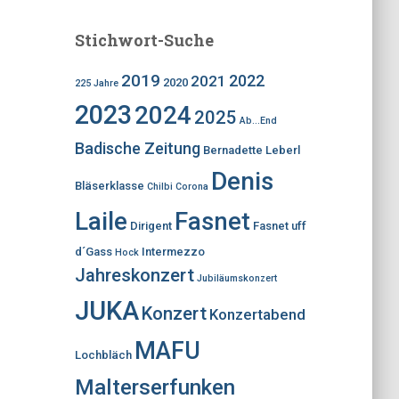
Stichwort-Suche
2019
2022
2021
2020
225 Jahre
2023
2024
2025
Ab...End
Badische Zeitung
Bernadette Leberl
Denis
Bläserklasse
Chilbi
Corona
Laile
Fasnet
Dirigent
Fasnet uff
d´Gass
Intermezzo
Hock
Jahreskonzert
Jubiläumskonzert
JUKA
Konzert
Konzertabend
MAFU
Lochbläch
Malterserfunken