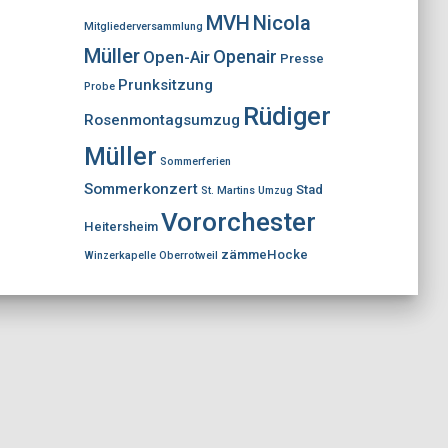
MVH
Nicola
Mitgliederversammlung
Müller
Openair
Open-Air
Presse
Prunksitzung
Probe
Rüdiger
Rosenmontagsumzug
Müller
Sommerferien
Sommerkonzert
Stad
St. Martins Umzug
Vororchester
Heitersheim
zämmeHocke
Winzerkapelle Oberrotweil