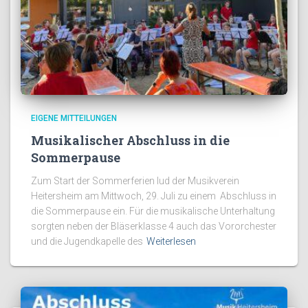
EIGENE MITTEILUNGEN
Musikalischer Abschluss in die
Sommerpause
Zum Start der Sommerferien lud der Musikverein
Heitersheim am Mittwoch, 29. Juli zu einem Abschluss in
die Sommerpause ein. Für die musikalische Unterhaltung
sorgten neben der Bläserklasse 4 auch das Vororchester
und die Jugendkapelle des
Weiterlesen