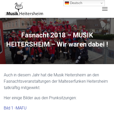
Deutsch
N
A
V
I
G
Fasnacht 2018 – MUSIK
A
T
HEITERSHEIM – Wir waren dabei !
I
O
N
U
M
S
Auch in diesem Jahr hat die Musik Heitersheim an den
C
H
Fasnachtsveranstaltungen der Malteserfunken Heitersheim
A
tatkräftig mitgewirkt.
L
T
Hier einige Bilder aus den Prunksitzungen:
E
N
Bild 1 -MAFU