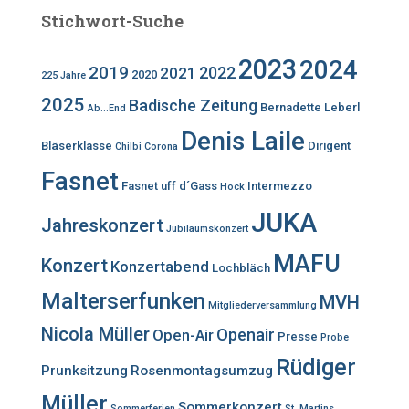
Stichwort-Suche
2023
2024
2019
2022
2021
2020
225 Jahre
2025
Badische Zeitung
Bernadette Leberl
Ab...End
Denis Laile
Bläserklasse
Dirigent
Chilbi
Corona
Fasnet
Fasnet uff d´Gass
Intermezzo
Hock
JUKA
Jahreskonzert
Jubiläumskonzert
MAFU
Konzert
Konzertabend
Lochbläch
Malterserfunken
MVH
Mitgliederversammlung
Nicola Müller
Openair
Open-Air
Presse
Probe
Rüdiger
Prunksitzung
Rosenmontagsumzug
Müller
Sommerkonzert
Sommerferien
St. Martins